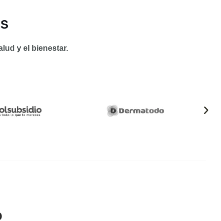
OS
ud y el bienestar.
O