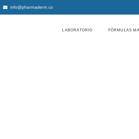
Ir
info@pharmaderm.co
al
contenido
LABORATORIO
FÓRMULAS MA