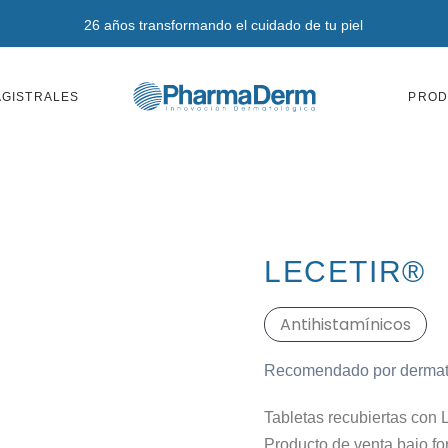
26 años transformando el cuidado de tu piel
GISTRALES
PROD
LECETIR®
Antihistamínicos
Recomendado por dermat
Tabletas recubiertas con L
Producto de venta bajo f