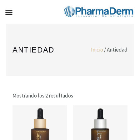
Ir
Menú
al
FÓRMULAS MAGISTRALES
contenido
ANTIEDAD
Inicio
/ Antiedad
Mostrando los 2 resultados