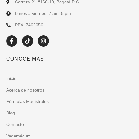
Carrera 21 #166-10, Bogotá D.C.
Lunes a viernes: 7 am. 5 pm.
PBX: 7462056
I
T
I
c
i
n
o
k
s
n
t
t
CONOCE MÁS
-
o
a
f
k
g
a
r
c
a
Inicio
e
m
b
Acerca de nosotros
o
o
Fórmulas Magistrales
k
Blog
Contacto
Vademécum