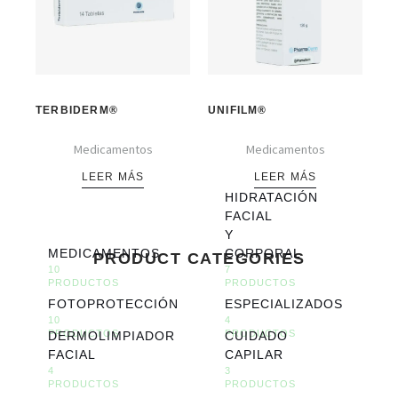
TERBIDERM®
UNIFILM®
Medicamentos
Medicamentos
LEER MÁS
LEER MÁS
HIDRATACIÓN
FACIAL
Y
MEDICAMENTOS
CORPORAL
PRODUCT CATEGORIES
10
7
PRODUCTOS
PRODUCTOS
FOTOPROTECCIÓN
ESPECIALIZADOS
10
4
PRODUCTOS
PRODUCTOS
DERMOLIMPIADOR
CUIDADO
FACIAL
CAPILAR
4
3
PRODUCTOS
PRODUCTOS