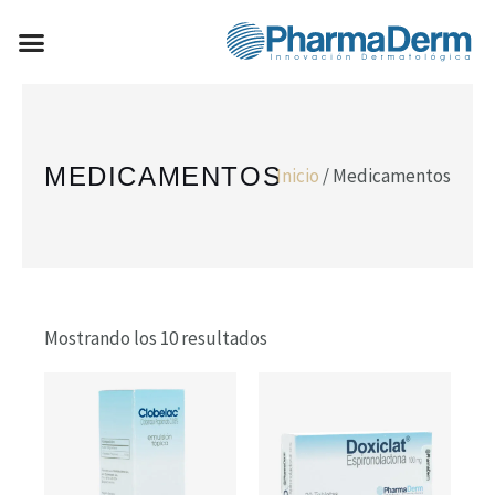
Ir
Menú
al
FÓRMULAS MAGISTRALES
contenido
MEDICAMENTOS
Inicio
/ Medicamentos
Mostrando los 10 resultados