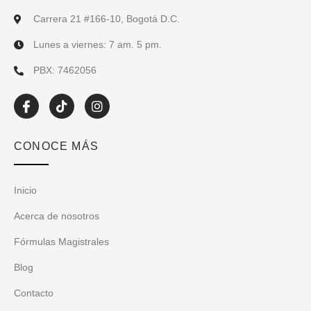
Carrera 21 #166-10, Bogotá D.C.
Lunes a viernes: 7 am. 5 pm.
PBX: 7462056
I
T
I
c
i
n
o
k
s
n
t
t
CONOCE MÁS
-
o
a
f
k
g
a
r
c
a
Inicio
e
m
b
Acerca de nosotros
o
o
Fórmulas Magistrales
k
Blog
Contacto