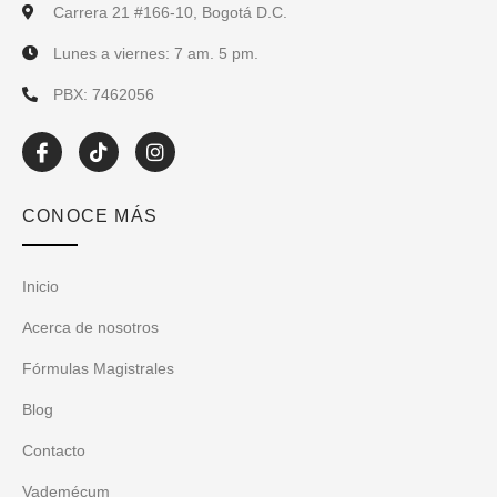
Carrera 21 #166-10, Bogotá D.C.
Lunes a viernes: 7 am. 5 pm.
PBX: 7462056
I
T
I
c
i
n
o
k
s
n
t
t
CONOCE MÁS
-
o
a
f
k
g
a
r
c
a
Inicio
e
m
b
Acerca de nosotros
o
o
Fórmulas Magistrales
k
Blog
Contacto
Vademécum