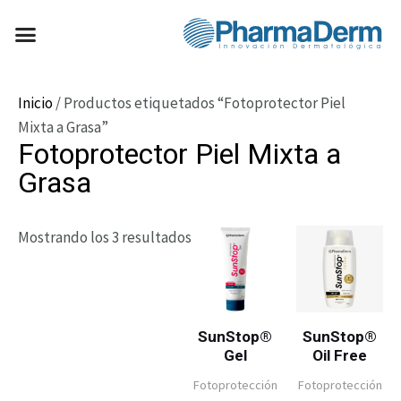
Ir
Menú
al
FÓRMULAS MAGISTRALES
contenido
Inicio
/ Productos etiquetados “Fotoprotector Piel
Mixta a Grasa”
Fotoprotector Piel Mixta a
Grasa
Mostrando los 3 resultados
SunStop®
SunStop®
Gel
Oil Free
Fotoprotección
Fotoprotección